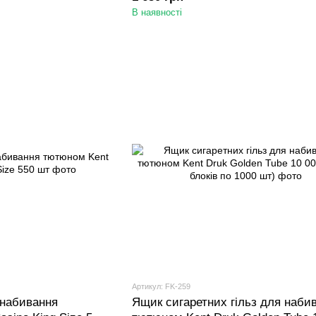
В наявності
Артикул: FK-259
 набивання
Ящик сигаретних гільз для наби