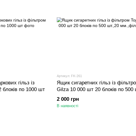
Артикул: FK-261
кових гільз із
Ящик сигаретних гільз із фільтр
2 блоків по 1000 шт
Gilza 10 000 шт 20 блоків по 500 
мм.,фільтр
2 000 грн
В наявності