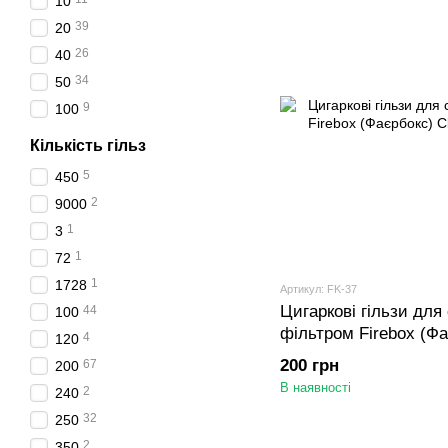
10
39
20
26
40
34
50
9
100
Кількість гільз
5
450
2
9000
1
3
1
72
1
1728
Артикул: FK-37
Цигаркові гільзи для
44
100
фільтром Firebox (Фа
4
120
1000 шт
200 грн
67
200
В наявності
2
240
32
250
2
350