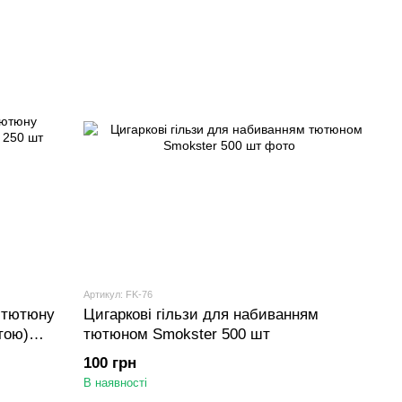
Артикул: FK-76
я тютюну
Цигаркові гільзи для набиванням
тою)
тютюном Smokster 500 шт
100 грн
В наявності