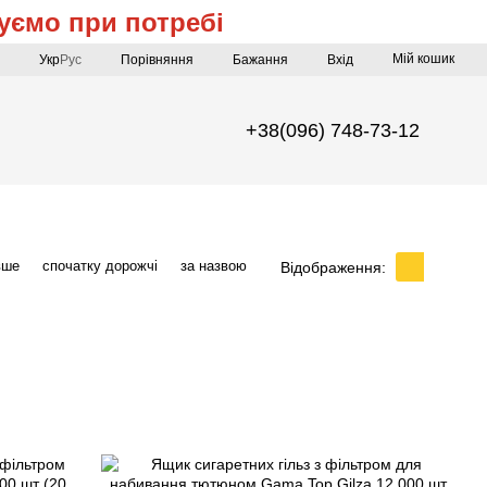
уємо при потребі
Мій кошик
Порівняння
Укр
Рус
Бажання
Вхід
+38(096) 748-73-12
вше
спочатку дорожчі
за назвою
Відображення: