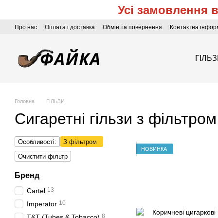
Усі замовлення 
Перейти до основного контенту
Про нас
Оплата і доставка
Обмін та повернення
Контактна інфор
ГІЛЬ
Головна
ГІЛЬЗИ
Сигаретні гільзи з фільтром
Особливості:
З фільтром
НОВИНКА
Очистити фільтр
Бренд
13
Cartel
10
Imperator
8
T&T (Tubes & Tobacco)