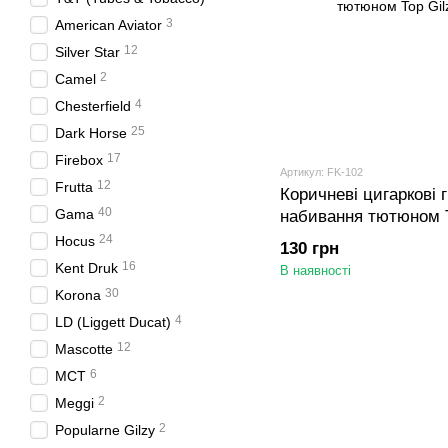
3
American Aviator
12
Silver Star
2
Camel
4
Chesterfield
25
Dark Horse
17
Firebox
Артикул: FK-102
12
Frutta
Коричневі цигаркові 
40
Gama
набивання тютюном T
24
Hocus
130 грн
16
Kent Druk
В наявності
30
Korona
4
LD (Liggett Ducat)
12
Mascotte
6
MCT
2
Meggi
2
Popularne Gilzy