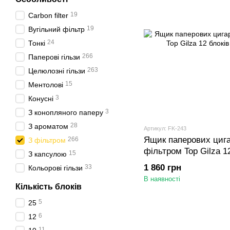
19
Carbon filter
19
Вугільний фільтр
24
Тонкі
266
Паперові гільзи
263
Целюлозні гільзи
15
Ментолові
3
Конусні
3
З конопляного паперу
28
З ароматом
Артикул: FK-243
Ящик паперових цигар
266
З фільтром
фільтром Top Gilza 1
15
З капсулою
1 860 грн
33
Кольорові гільзи
В наявності
Кількість блоків
5
25
6
12
11