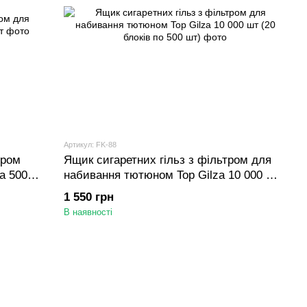
Артикул: FK-88
тром
Ящик сигаретних гільз з фільтром для
a 500
набивання тютюном Top Gilza 10 000 шт
(20 блоків по 500 шт)
1 550 грн
В наявності