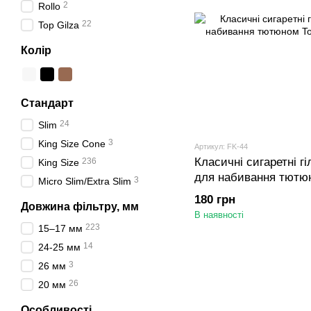
2
Rollo
22
Top Gilza
Колір
Стандарт
24
Slim
3
King Size Cone
Артикул: FK-44
Класичні сигаретні г
236
King Size
для набивання тютюн
3
Micro Slim/Extra Slim
шт
180 грн
Довжина фільтру, мм
В наявності
223
15–17 мм
14
24-25 мм
3
26 мм
26
20 мм
Особливості