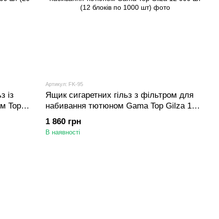
Артикул: FK-95
з із
Ящик сигаретних гільз з фільтром для
м Top
набивання тютюном Gama Top Gilza 12
 шт)
000 шт (12 блоків по 1000 шт)
1 860 грн
В наявності