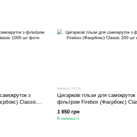
Артикул: FK-34
 самокруток з
Цигаркові гільзи для самокруток 
єрбокс) Classic
фільтром Firebox (Фаєрбокс) Cla
шт
1 650 грн
В наявності