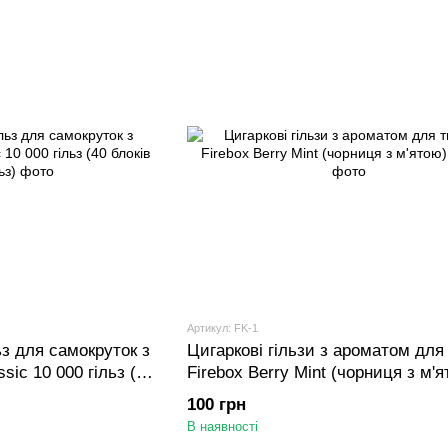
Артикул: FK-1
з для самокруток з
Цигаркові гільзи з ароматом дл
sic 10 000 гільз (40
Firebox Berry Mint (чорниця з м'я
250 шт
100 грн
В наявності