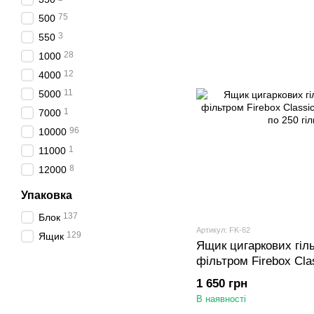
75
500
3
550
28
1000
12
4000
11
5000
1
7000
96
10000
1
11000
8
12000
Упаковка
137
Блок
Артикул: FK-62
129
Ящик
Ящик цигаркових гіль
фільтром Firebox Clas
блоків по 250 гільз)
1 650 грн
В наявності