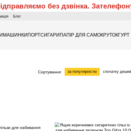
відправляємо без дзвінка. Зателефон
мація
Блог
ЗИ
МАШИНКИ
ПОРТСИГАРИ
ПАПІР ДЛЯ САМОКРУТОК
ГУРТ
за популярністю
спочатку деше
Сортування: