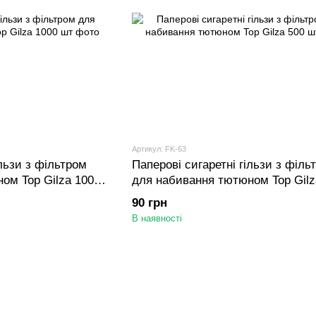
Артикул: FK-63
ільзи з фільтром
Паперові сигаретні гільзи з філь
ом Top Gilza 1000
для набивання тютюном Top Gilz
шт
90 грн
В наявності