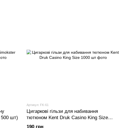
Артикул: FK-61
ну
Цигаркові гільзи для набивання
 500 шт)
тютюном Kent Druk Casino King Size
1000 шт
190 грн