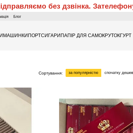
відправляємо без дзвінка. Зателефон
мація
Блог
ЗИ
МАШИНКИ
ПОРТСИГАРИ
ПАПІР ДЛЯ САМОКРУТОК
ГУРТ
за популярністю
спочатку деше
Сортування: