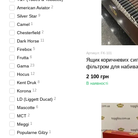
2
American Aviator
9
Silver Star
1
Camel
2
Chesterfield
11
Dark Horse
5
Firebox
Артикул: FK-101
6
Frutta
Ящик коричневих сига
23
Gama
фільтром для набив
Gilza 10 000 шт (20 б
12
Hocus
2 100 грн
8
Kent Druk
В наявності
12
Korona
2
LD (Liggett Ducat)
6
Mascotte
2
MCT
1
Meggi
1
Popularne Gilzy