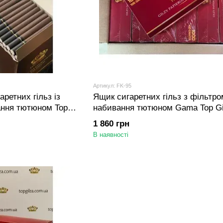
Артикул: FK-95
ретних гільз із
Ящик сигаретних гільз з фільтро
ання тютюном Top
набивання тютюном Gama Top Gi
локів по 500 шт)
000 шт (12 блоків по 1000 шт)
1 860 грн
В наявності