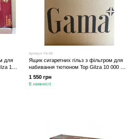
Артикул: FK-88
м для
Ящик сигаретних гільз з фільтром для
lza 12
набивання тютюном Top Gilza 10 000 шт
(20 блоків по 500 шт)
1 550 грн
В наявності