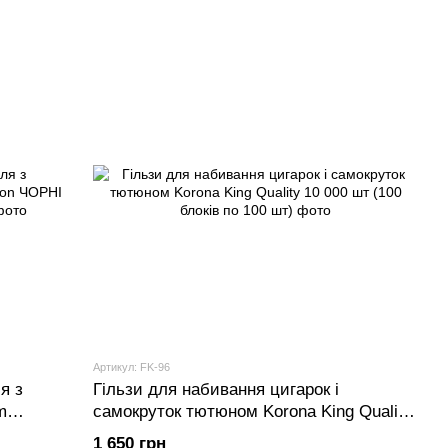
Артикул: FK-96
я з
Гільзи для набивання цигарок і
m
самокруток тютюном Korona King Quality
ків по
10 000 шт (100 блоків по 100 шт)
1 650 грн