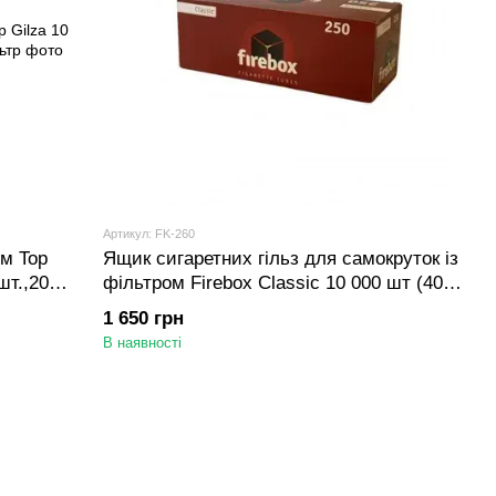
Артикул: FK-260
ом Top
Ящик сигаретних гільз для самокруток із
шт.,20
фільтром Firebox Classic 10 000 шт (40
блоків по 250 шт)
1 650 грн
В наявності