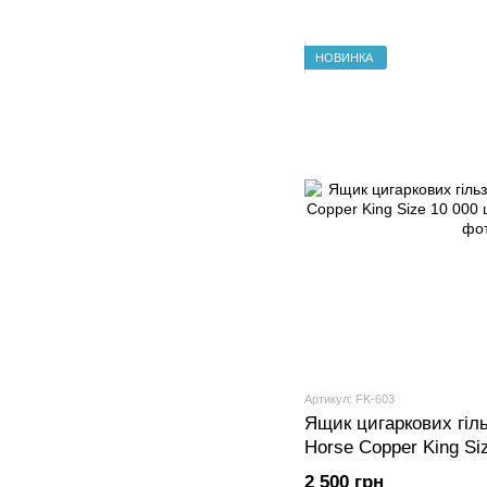
НОВИНКА
Артикул: FK-603
Ящик цигаркових гіл
Horse Copper King Si
блоків по 200 шт)
2 500 грн