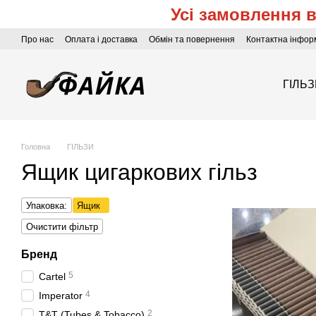
Усі замовлення 
Перейти до основного контенту
Про нас
Оплата і доставка
Обмін та повернення
Контактна інфор
ГІЛЬ
Головна
ГІЛЬЗИ
Ящик цигаркових гільз
Упаковка:
Ящик
Очистити фільтр
Бренд
5
Cartel
4
Imperator
2
T&T (Tubes & Tobacco)