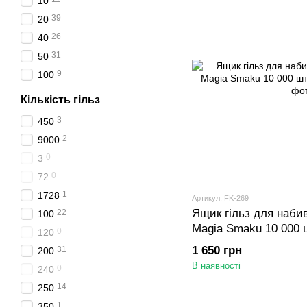
10
39
20
26
40
31
50
9
100
Кількість гільз
3
450
2
9000
0
3
0
72
1
1728
Артикул: FK-269
Ящик гільз для наби
22
100
Magia Smaku 10 000 ш
0
120
шт)
1 650 грн
31
200
В наявності
0
240
14
250
1
350