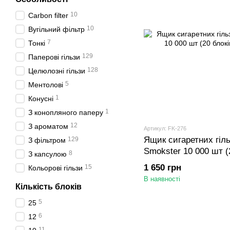
10
Carbon filter
10
Вугільний фільтр
7
Тонкі
129
Паперові гільзи
128
Целюлозні гільзи
5
Ментолові
1
Конусні
1
З конопляного паперу
12
З ароматом
Артикул: FK-276
Ящик сигаретних гіл
129
З фільтром
Smokster 10 000 шт (
8
З капсулою
1 650 грн
15
Кольорові гільзи
В наявності
Кількість блоків
5
25
6
12
11