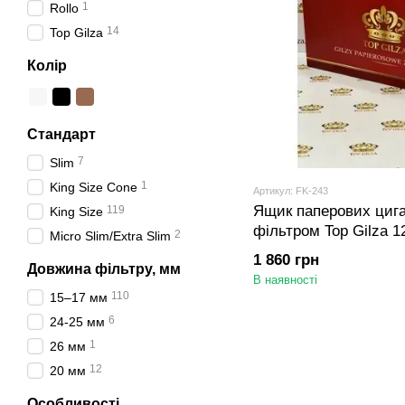
1
Rollo
14
Top Gilza
Колір
Стандарт
7
Slim
1
King Size Cone
Артикул: FK-243
Ящик паперових цигар
119
King Size
фільтром Top Gilza 1
2
Micro Slim/Extra Slim
1 860 грн
Довжина фільтру, мм
В наявності
110
15–17 мм
6
24-25 мм
1
26 мм
12
20 мм
Особливості