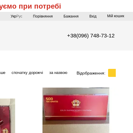
уємо при потребі
Мій кошик
Порівняння
Укр
Рус
Бажання
Вхід
+38(096) 748-73-12
вше
спочатку дорожчі
за назвою
Відображення: