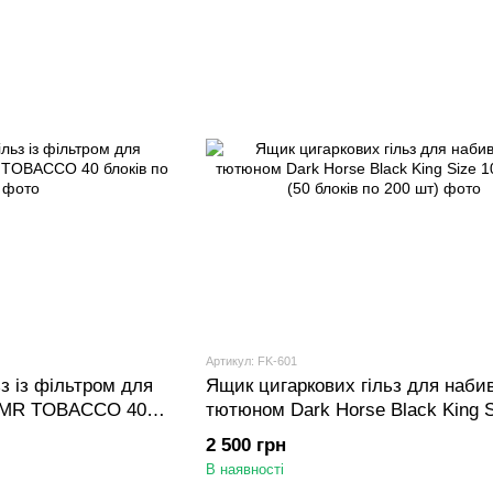
Артикул: FK-601
з із фільтром для
Ящик цигаркових гільз для наби
 MR TOBACCO 40
тютюном Dark Horse Black King S
000 шт (50 блоків по 200 шт)
2 500 грн
В наявності