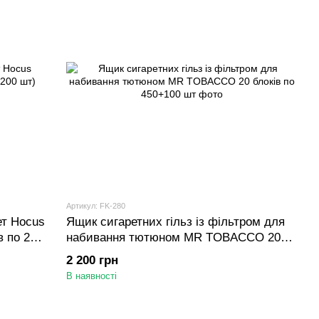
Артикул: FK-280
ет Hocus
Ящик сигаретних гільз із фільтром для
в по 200
набивання тютюном MR TOBACCO 20
блоків по 450+100 шт
2 200 грн
В наявності