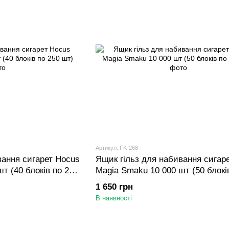
Артикул: FK-268
вання сигарет Hocus
Ящик гільз для набивання сигар
т (40 блоків по 250
Magia Smaku 10 000 шт (50 блокі
шт)
1 650 грн
В наявності