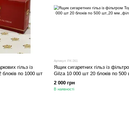
Артикул: FK-261
кових гільз із
Ящик сигаретних гільз із фільтр
2 блоків по 1000 шт
Gilza 10 000 шт 20 блоків по 500 
мм.,фільтр
2 000 грн
В наявності